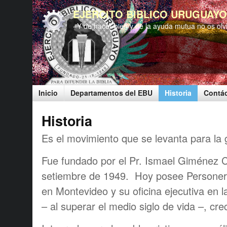
EJERCITO BIBLICO URUGUAYO
«Y de hacer bien y de la ayuda mutua no os olv
Inicio
Departamentos del EBU
Historia
Contá
Historia
Es el movimiento que se levanta para la g
Fue fundado por el Pr. Ismael Giménez 
setiembre de 1949. Hoy posee Personerí
en Montevideo y su oficina ejecutiva en
– al superar el medio siglo de vida –, cre